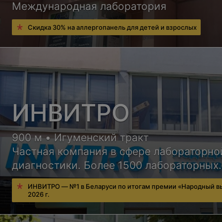
Международная лаборатория
Скидка 30% на аллергопанель для детей и взрослых
ИНВИТРО
900 м • Игуменский тракт
Частная компания в сфере лабораторно
диагностики. Более 1500 лабораторных
исследований, удобный сервис для
ИНВИТРО — №1 в Беларуси по итогам премии «Народный в
пациентов, бесплатная консультация вр
2026 г.