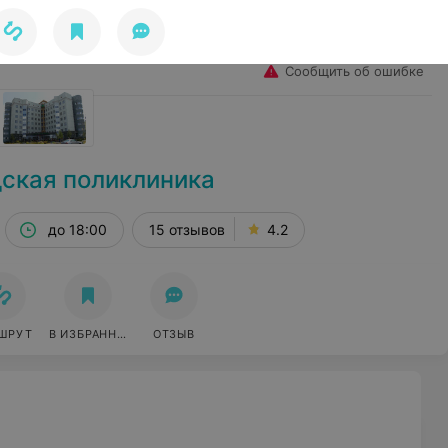
Избранное
Войти
Сообщить об ошибке
дская поликлиника
до 18:00
15 отзывов
4.2
ШРУТ
В ИЗБРАННОЕ
ОТЗЫВ