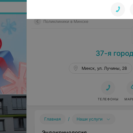
Поиск по сайту
Поликлиники в Минске
37-я горо
Минск, ул. Лучины, 28
ТЕЛЕФОНЫ
МАР
/
Главная
Наши услуги
Эндокринология