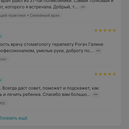
 врач ушел из 37-ой поликлиники. Самый толковый и 
, которого я встречала. Добрый, т...
общей практики • Семейный врач
н
сть врачу стоматологу терапевту Рогач Галине 
офессионализм, умелые руки, доброту по...
олог
н
 Всегда даст совет, поможет и подскажет, как 
 и лечить ребенка. Спасибо вам большо...
атр
Показать ещё