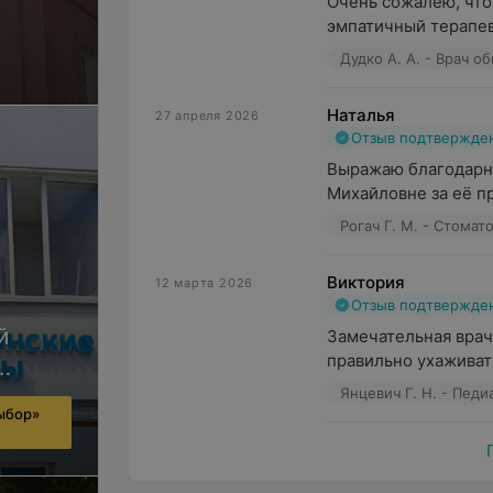
Очень сожалею, что
эмпатичный терапевт
Дудко А. А. - Врач 
Наталья
27 апреля 2026
Отзыв подтвержде
Выражаю благодарно
Михайловне за её пр
Рогач Г. М. - Стомат
Виктория
12 марта 2026
Отзыв подтвержде
й
Замечательная врач.
правильно ухаживать
Янцевич Г. Н. - Педи
ыбор»
ача