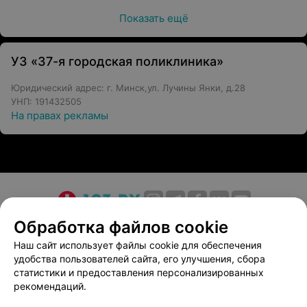
Показать ещё
УЗ «37-я городская поликлиника»
Юридический адрес: г. Минск,ул. Лучины Янки, д.28
УНП: 191432505
На правах рекламы
О проекте
Новости проекта
Размещение рекламы
Обработка файлов cookie
Медицинский маркетинг
Публичный договор
Наш сайт использует файлы cookie для обеспечения
удобства пользователей сайта, его улучшения, сбора
Пользовательское соглашение
Способы оплаты
статистики и предоставления персонализированных
Вакансии
Партнеры
рекомендаций.
Написать руководителю 103.by