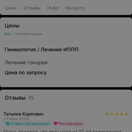
Цены
Отзывы
Инфо
На карте
Цены
Все
/
Лечение гонореи
Гинекология
/
Лечение ИППП
Лечение гонореи
Цена по запросу
Отзывы
15
Татьяна Карпович
23 июня 2026
Отзыв подтвержден
Рекомендую
Очень сожалею, что врач ушел из 37-ой поликлиники. 