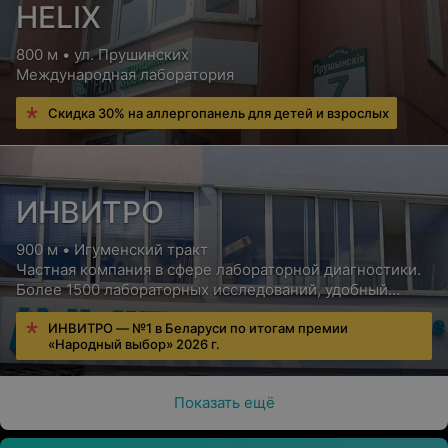
HELIX
800 м • ул. Прушинских
Международная лаборатория
Скидка 30% на аллергопанель для детей и взрослых
ИНВИТРО
900 м • Игуменский тракт
Частная компания в сфере лабораторной диагностики.
Более 1500 лабораторных исследований, удобный
сервис для пациентов, бесплатная консультация врача
ИНВИТРО — №1 в Беларуси по итогам премии
«Народный выбор» 2026 г.
Показать ещё