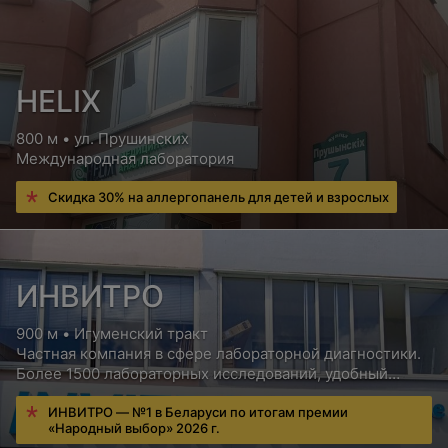
Электроконизация шейки матки
Цена по запросу
HELIX
Криогенное лечение шейки матки
800 м • ул. Прушинских
Международная лаборатория
Цена по запросу
Скидка 30% на аллергопанель для детей и взрослых
Лечение дисплазии шейки матки
Цена по запросу
ИНВИТРО
900 м • Игуменский тракт
Лечебные процедуры
Частная компания в сфере лабораторной диагностики.
Более 1500 лабораторных исследований, удобный
сервис для пациентов, бесплатная консультация врача
Орошение влагалища
ИНВИТРО — №1 в Беларуси по итогам премии
«Народный выбор» 2026 г.
Цена по запросу