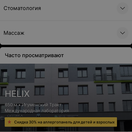
Стоматология
Контрацепция
Массаж
Установка внутриматочной спирали (ВМС)
Цена по запросу
Часто просматривают
Удаление внутриматочной спирали (ВМС)
Цена по запросу
HELIX
Лечение эрозии шейки матки
650 м • Игуменский Тракт
Международная лаборатория
Диатермоэлектрокоагуляция (ДЭК)
Скидка 30% на аллергопанель для детей и взрослых
Цена по запросу