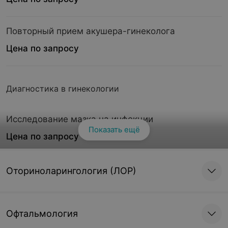
Повторный прием акушера-гинеколога
Цена по запросу
Диагностика в гинекологии
Исследование мазка на инфекции
Показать ещё
Цена по запросу
Исследование мазка на цитологию
Оториноларингология (ЛОР)
Цена по запросу
Офтальмология
Кольпоскопия с цитологией, биопсией шейки