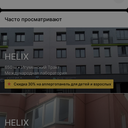
Вакцинация «Резонативом»
Профилактика резус-конфликта у беременных и
послеродовых женщин
Часто просматривают
Цена по запросу
Вакцинация от COVID-19
Цена по запросу
HELIX
650 м • Игуменский Тракт
Сертификат о вакцинации против COVID-19
Международная лаборатория
Цена по запросу
Скидка 30% на аллергопанель для детей и взрослых
Прививка от менингококка
Цена по запросу
HELIX