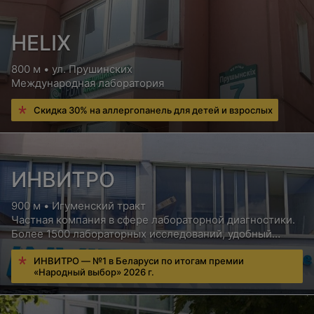
HELIX
800 м • ул. Прушинских
Международная лаборатория
Скидка 30% на аллергопанель для детей и взрослых
ИНВИТРО
900 м • Игуменский тракт
Частная компания в сфере лабораторной диагностики.
Более 1500 лабораторных исследований, удобный
сервис для пациентов, бесплатная консультация врача
ИНВИТРО — №1 в Беларуси по итогам премии
«Народный выбор» 2026 г.