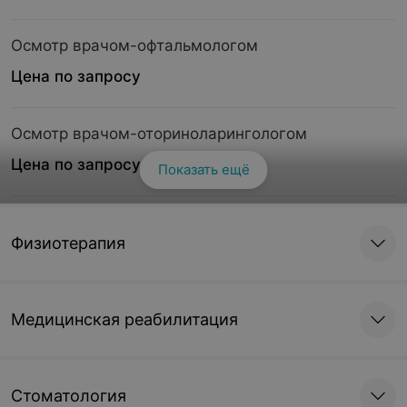
Осмотр врачом-офтальмологом
Цена по запросу
Осмотр врачом-оториноларингологом
Цена по запросу
Показать ещё
Осмотр врачом-хирургом
Физиотерапия
Цена по запросу
Осмотр врачом-акушер-гинекологом
Медицинская реабилитация
Цена по запросу
Стоматология
Вынесение врачом-специалистом