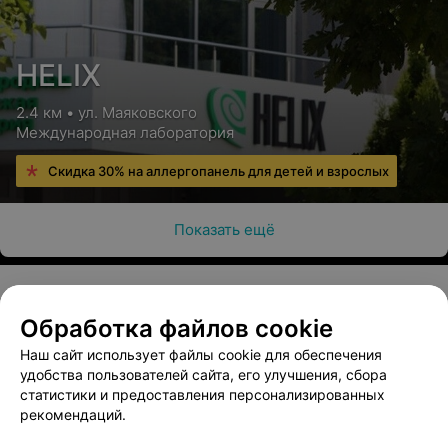
HELIX
2.4 км • ул. Маяковского
Международная лаборатория
Скидка 30% на аллергопанель для детей и взрослых
Показать ещё
Обработка файлов cookie
О проекте
Новости проекта
Размещение рекламы
Наш сайт использует файлы cookie для обеспечения
Медицинский маркетинг
Публичный договор
удобства пользователей сайта, его улучшения, сбора
Пользовательское соглашение
Способы оплаты
статистики и предоставления персонализированных
рекомендаций.
Вакансии
Партнеры
Написать руководителю 103.by