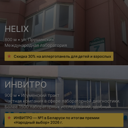
Цена по запросу
Анализ мочи по Нечипоренко
HELIX
Цена по запросу
800 м • ул. Прушинских
Международная лаборатория
Анализ мочи по Зимницкому
Скидка 30% на аллергопанель для детей и взрослых
Цена по запросу
Общий белок в моче
ИНВИТРО
Цена по запросу
900 м • Игуменский тракт
Частная компания в сфере лабораторной диагностики.
Более 1500 лабораторных исследований, удобный
Анализ кала
сервис для пациентов, бесплатная консультация врача
ИНВИТРО — №1 в Беларуси по итогам премии
«Народный выбор» 2026 г.
Анализ кала на яйца глист