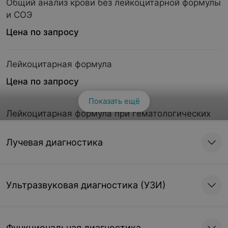
Общий анализ крови без лейкоцитарной формулы
и СОЭ
Цена по запросу
Лейкоцитарная формула
Цена по запросу
Показать ещё
Лейкоцитарная формула при гематологических
заболеваниях
Лучевая диагностика
Цена по запросу
Эритроциты
Ультразвуковая диагностика (УЗИ)
Цена по запросу
Ретикулоциты
Функциональная диагностика