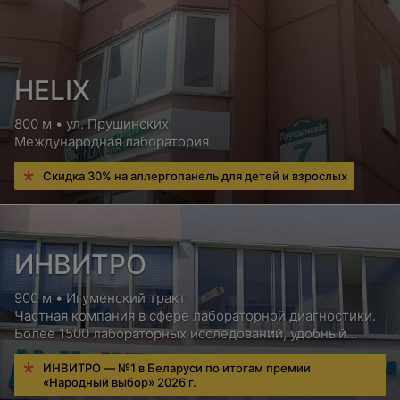
Цена по запросу
Лечение кариеса и пульпита (терапевтическая
HELIX
стоматология)
800 м • ул. Прушинских
Международная лаборатория
Стоматологическое обследование при
первичном обращении
Скидка 30% на аллергопанель для детей и взрослых
Цена по запросу
ИНВИТРО
Стоматологическое обследование с выдачей
консультативного заключения
900 м • Игуменский тракт
Цена по запросу
Частная компания в сфере лабораторной диагностики.
Более 1500 лабораторных исследований, удобный
сервис для пациентов, бесплатная консультация врача
Динамическое наблюдение в процессе лечения
ИНВИТРО — №1 в Беларуси по итогам премии
«Народный выбор» 2026 г.
Цена по запросу