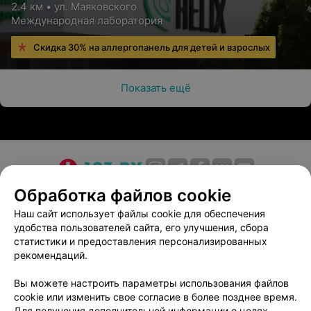
2.4 км • ул. Маяковского
Международная лаборатория
Скидка 30% на аллергопанель для детей и взрослых
Показать ещё
О проекте
Новости проекта
Размещение рекламы
Обработка файлов cookie
Медицинский маркетинг
Публичный договор
Наш сайт использует файлы cookie для обеспечения
удобства пользователей сайта, его улучшения, сбора
Пользовательское соглашение
Способы оплаты
статистики и предоставления персонализированных
Вакансии
Партнеры
рекомендаций.
Написать руководителю 103.by
Вы можете настроить параметры использования файлов
Написать в поддержку
cookie или изменить свое согласие в более позднее время.
Персональные настройки cookie
Для получения дополнительной информации о целях,